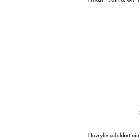
Presse". Anlass war 
Havryliv schildert ei