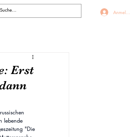
Anmelden
e: Erst
 dann
russischen 
en lebende 
geszeitung "Die 