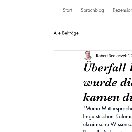
Start
Sprachblog
Rezensio
Alle Beiträge
Robert Sedlaczek
25
Überfall 
wurde di
kamen di
"Meine Muttersprache
linguistischen Koloni
ukrainische Wissensc