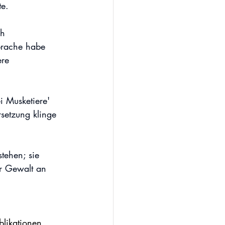
te.
h 
sprache habe 
ere 
i Musketiere' 
setzung klinge 
tehen; sie 
er Gewalt an 
   
blikationen 