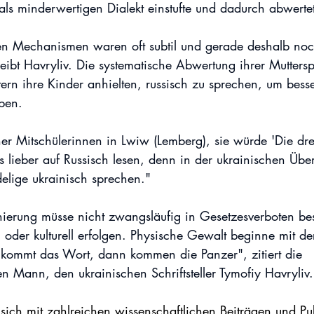
als minderwertigen Dialekt einstufte und dadurch abwerte
en Mechanismen waren oft subtil und gerade deshalb noc
reibt Havryliv. Die systematische Abwertung ihrer Mutter
tern ihre Kinder anhielten, russisch zu sprechen, um bess
ben.
er Mitschülerinnen in Lwiw (Lemberg), sie würde 'Die dre
lieber auf Russisch lesen, denn in der ukrainischen Über
lige ukrainisch sprechen."
nierung müsse nicht zwangsläufig in Gesetzesverboten bes
l oder kulturell erfolgen. Physische Gewalt beginne mit d
 kommt das Wort, dann kommen die Panzer", zitiert die 
n Mann, den ukrainischen Schriftsteller Tymofiy Havryliv.
sich mit zahlreichen wissenschaftlichen Beiträgen und Pu