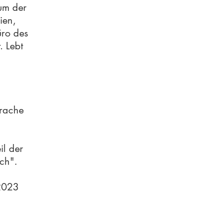
um der
ien,
üro des
. Lebt
prache
il der
ch".
 2023