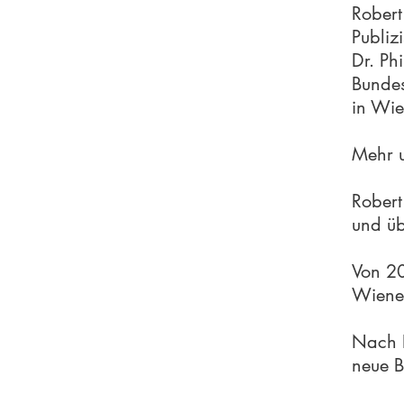
Robert
Publiz
Dr. Ph
Bundes
in Wi
Mehr u
Robert
und üb
Von 20
Wiener
Nach E
neue B