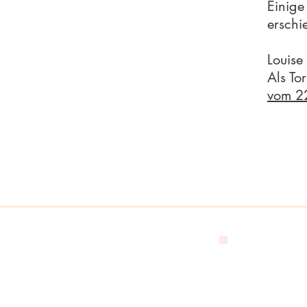
Einige
erschi
Louise
Als To
vom 2