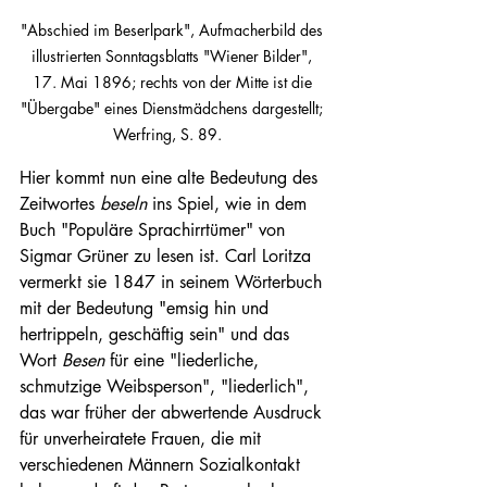
"Abschied im Beserlpark", Aufmacherbild des 
illustrierten Sonntagsblatts "Wiener Bilder", 
17. Mai 1896; rechts von der Mitte ist die 
"Übergabe" eines Dienstmädchens dargestellt; 
Werfring, S. 89.   
Hier kommt nun eine alte Bedeutung des 
Zeitwortes 
beseln
 ins Spiel, wie in dem 
Buch "Populäre Sprachirrtümer" von 
Sigmar Grüner zu lesen ist. Carl Loritza 
vermerkt sie 1847 in seinem Wörterbuch 
mit der Bedeutung "emsig hin und 
hertrippeln, geschäftig sein" und das 
Wort 
Besen
 für eine "liederliche, 
schmutzige Weibsperson", "liederlich", 
das war früher der abwertende Ausdruck 
für unverheiratete Frauen, die mit 
verschiedenen Männern Sozialkontakt 