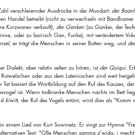
Zahl verschleiernder Ausdrücke in der Mundart: 
der Boanl
nen Handel betreibt (nicht zu verwechseln mit Bandlramer 
e Kurzwaren verkauft), 
der Gankerl
 (zu Ganker, der Teufe
inne, oder zu bairisch Gan, Funke), mit verändertem Vok
nsel,
 er trägt die Menschen in seiner Butten weg, und 
der
 Dialekt, aber relativ selten zu hören, ist 
der Quiqui.
 Er
Rotwelschen oder aus dem Lateinischen sind weit hergeh
r Tat basiert die Wortbildung auf den Ruf des Kauzes, de
svogel ist. Wenn todkranke Menschen nachts im Bett liege
nd 
kiwitt,
 der Ruf des Vogels ertönt, wird dies als "Komm m
h in einem Lied von Kurt Sowinetz. Er singt zur Hymne "Fr
alternativen Text: "Olle Menschen samma z'wida, i mecht'