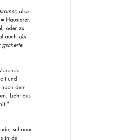
kramer,
 also 
= Hausierer, 
l, oder zu 
al auch 
der 
 gscherte 
klärende 
olt und 
r nach dem 
n, Licht aus 
it!" 
eude, schöner 
s in de 