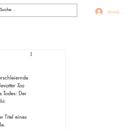
Anmelden
erschleiernde 
evatter Tod
s Todes: Der 
ht.
r Titel eines 
le.