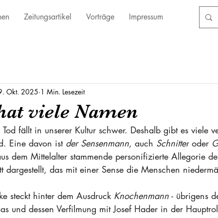
nen
Zeitungsartikel
Vorträge
Impressum
9. Okt. 2025
1 Min. Lesezeit
hat viele Namen
d fällt in unserer Kultur schwer. Deshalb gibt es viele v
. Eine davon ist 
der Sensenmann,
 auch 
Schnitter
 oder 
G
aus dem Mittelalter stammende personifizierte Allegorie de
ett dargestellt, das mit einer Sense die Menschen niedermä
e steckt hinter dem Ausdruck 
Knochenmann
 - übrigens de
 und dessen Verfilmung mit Josef Hader in der Hauptrol