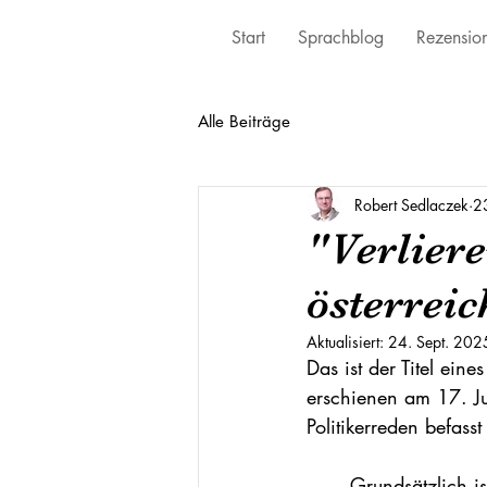
Start
Sprachblog
Rezensio
Alle Beiträge
Robert Sedlaczek
23
"Verliere
österreic
Aktualisiert:
24. Sept. 202
Das ist der Titel ein
erschienen am 17. Ju
Politikerreden befass
Grundsätzlich is