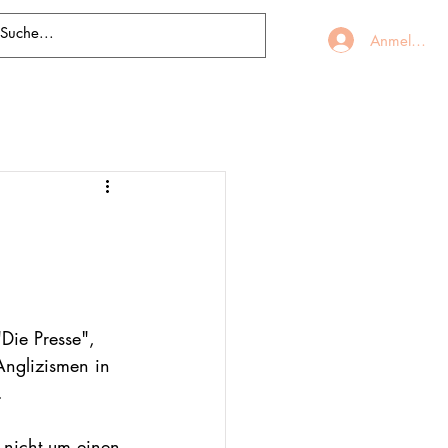
Anmelden
Die Presse", 
nglizismen in 
. 
h nicht um einen 