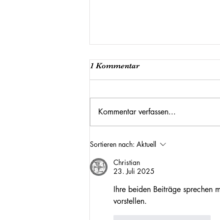
1 Kommentar
Kommentar verfassen...
Rettet den Bindestrich! Und
Sortieren nach:
Aktuell
die "Hohe Warte"!
Christian
23. Juli 2025
Ihre beiden Beiträge sprechen mi
vorstellen.