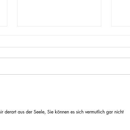
Stelze mit Senf und Kren im
Dial
Schweizerhaus - oder lieber
ford
Rohscheiben?
geei
H. C
Mold
r derart aus der Seele, Sie können es sich vermutlich gar nicht 