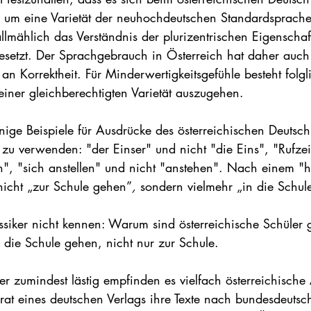
n um eine Varietät der neuhochdeutschen Standardsprache
llmählich das Verständnis der plurizentrischen Eigenschaf
setzt. Der Sprachgebrauch in Österreich hat daher auch
n Korrektheit. Für Minderwertigkeitsgefühle besteht folg
einer gleichberechtigten Varietät auszugehen.
nige Beispiele für Ausdrücke des österreichischen Deutsc
h zu verwenden: "der Einser" und nicht "die Eins", "Rufze
n", "sich anstellen" und nicht "anstehen". Nach einem "h
 nicht „zur Schule gehen”
,
 sondern vielmehr
„in die Schul
ssiker nicht kennen: Warum sind österreichische Schüler g
 die Schule gehen, nicht nur zur Schule.  
der zumindest lästig empfinden es vielfach österreichisch
rat eines deutschen Verlags ihre Texte nach bundesdeut