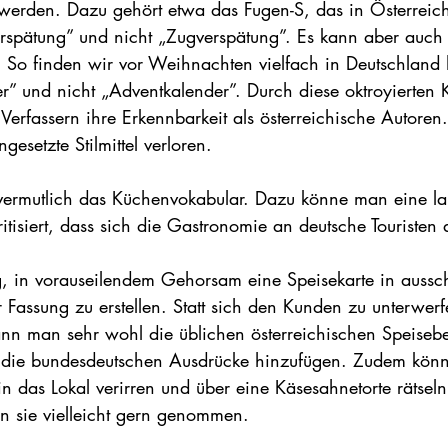
erden. Dazu gehört etwa das Fugen-S, das in Österreich 
rspätung” und nicht „Zugverspätung”. Es kann aber auch 
 So finden wir vor Weihnachten vielfach in Deutschland h
r” und nicht „Adventkalender”. Durch diese oktroyierten K
erfassern ihre Erkennbarkeit als österreichische Autoren
gesetzte Stilmittel verloren.
t vermutlich das Küchenvokabular. Dazu könne man eine la
kritisiert, dass sich die Gastronomie an deutsche Touristen 
ig, in vorauseilendem Gehorsam eine Speisekarte in aussch
 Fassung zu erstellen. Statt sich den Kunden zu unterwerf
nn man sehr wohl die üblichen österreichischen Speise
die bundesdeutschen Ausdrücke hinzufügen. Zudem könn
in das Lokal verirren und über eine Käsesahnetorte rätseln
en sie vielleicht gern genommen.