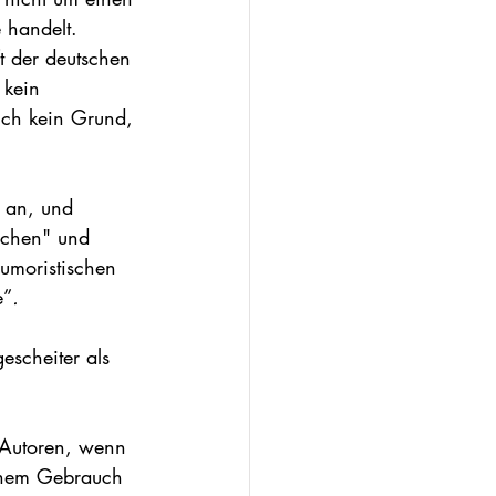
 handelt. 
t der deutschen 
 kein 
lich kein Grund, 
h an, und 
ichen" und 
umoristischen 
e”
. 
escheiter als 
e Autoren, wenn 
schem Gebrauch 