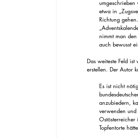
umgeschrieben w
etwa in „Zugsve
Richtung gehen.
„Adventskalende
nimmt man den V
auch bewusst ein
Das weiteste Feld is
erstellen. Der Autor 
Es ist nicht nöt
bundesdeutscher
anzubiedern, ka
verwenden und 
Ostösterreicher 
Topfentorte hätt